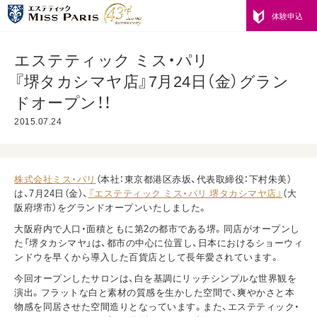
体験申込
エステティック ミス・パリ
『堺タカシマヤ店』7月24日（金）グラン
ドオープン！！
2015.07.24
株式会社ミス・パリ
（本社：東京都港区赤坂、代表取締役：下村朱美）
は、7月24日（金）、
『エステティック ミス・パリ 堺タカシマヤ店』
（大
阪府堺市）をグランドオープンいたしました。
大阪府内で人口・面積ともに第2の都市である堺。同店がオープンし
た「堺タカシマヤ」は、都市の中心に位置し、日本におけるショーウィ
ンドウを早くから導入した百貨店として長年愛されています。
今回オープンしたサロンは、白を基調にリッチシンプルな世界観を
演出。フラットな白と素材の質感を生かした空間で、爽やかさと本
物感を同居させた空間造りとなっています。また、エステティック・