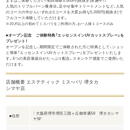
まずはご体験ください！初回体験5,000円(税抜き)実施中！！
人気のトリプルバーン痩身法、足やせ集中トリートメントなど、人気
のコースの中からいずれか1コースを大変お得な5,000円(税抜き)で
フルコース体験していただけます。
※20才以上の初めてミスパリをご利用の方、お一人様１コースのみ
■オープン記念 ご体験特典「エッセンスインUVカットスプレー」を
プレゼント！
オープンを記念し、期間限定でご体験された方に特典として、シュッ
と簡単「エッセンスインUVカットスプレー」をプレゼントいたしま
す。6つの美容液成分がたっぷり配合。スキンケア感覚でご使用いた
だけます。
店舗概要 エステティック ミス・パリ 堺タカ
シマヤ店
： 大阪府堺市堺区三国ヶ丘御幸通59 堺タカシマ
■住所
ヤ5F