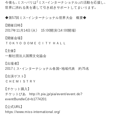
今後も、ミス・パリは「ミス・インターナショナル」の活動を応援し、
世界に誇れる美を通して引き続きサポートしてまいります。
◆第57回ミス・インターナショナル世界大会 概要◆
【開催日時】
2017年11月14日（火） 15：00開演（14：00開場）
【開催会場】
ＴＯＫＹＯ ＤＯＭＥ ＣＩＴＹ ＨＡＬＬ
【主催】
一般社団法人国際文化協会
【出場者】
2017ミス・インターナショナル各国・地域代表 約75名
【出演ゲスト】
ＣＨＥＭＩＳＴＲＹ
【チケット購入】
チケットぴあ http://t.pia.jp/pia/event/event.do?
eventBundleCd=b1774201
【公式URL】
https://www.miss-international.org/