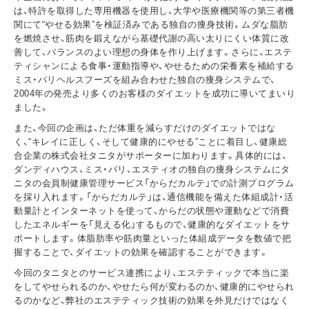
は、特許を取得した専用機器を使用し、大学や医療機関等の第三者機
関にて“やせる効果”を検証済みである独自の痩身技術。ムダな脂肪
を燃焼させ、筋肉を鍛えながら基礎代謝の高い太りにくい体質に改
善して、バランスのよい理想の身体を作り上げます。さらに、エステ
ティシャンによる食事・運動指導や、やせるための栄養素を補給する
ミス・パリヘルスフーズを組み合わせた独自の痩身システムで、
2004年の発売より多くのお客様のダイエットを成功に導いてまいり
ました。
また、今回の企画は、ただ体重を減らすだけのダイエットではな
く、“キレイに正しく、そして健康的にやせる”ことに着目し、健康総
合企業の株式会社タニタがサポーターに加わります。具体的には、
ダンディハウス、ミス・パリ、エスティオの独自の痩身システムにタ
ニタの会員制健康管理サービス「からだカルテ」での計測プログラム
を採り入れます。「からだカルテ」は、通信機能を備えた体組成計・活
動量計とインターネットを使って、からだの状態や運動などで消費
したエネルギーを「見える化」するもので、健康的なダイエットをサ
ポートします。体脂肪率や筋肉量といった体組成データを数値で把
握することで、ダイエットの効果を確認することができます。
今回のタニタとのサービス連携により、エステティックで本当に楽
をしてやせられるのか、やせたら何が変わるのか、健康的にやせられ
るのかなど、弊社のエステティック技術の効果を外見だけではなく