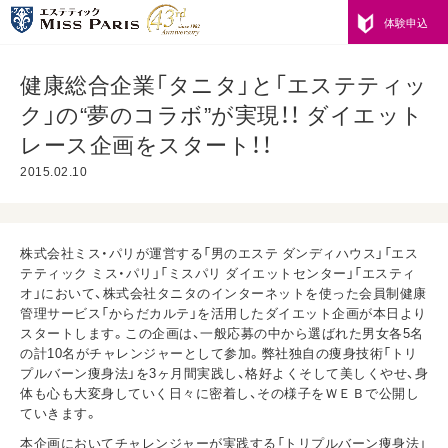
体験申込
健康総合企業「タニタ」と「エステティッ
ク」の“夢のコラボ”が実現！！ ダイエット
レース企画をスタート！！
2015.02.10
株式会社ミス・パリが運営する「男のエステ ダンディハウス」「エス
テティック ミス・パリ」「ミスパリ ダイエットセンター」「エスティ
オ」において、株式会社タニタのインターネットを使った会員制健康
管理サービス「からだカルテ」を活用したダイエット企画が本日より
スタートします。この企画は、一般応募の中から選ばれた男女各5名
の計10名がチャレンジャーとして参加。弊社独自の痩身技術「トリ
プルバーン痩身法」を3ヶ月間実践し、格好よくそして美しくやせ、身
体も心も大変身していく日々に密着し、その様子をＷＥＢで公開し
ていきます。
本企画においてチャレンジャーが実践する「トリプルバーン痩身法」