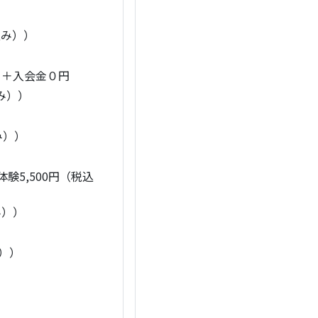
込み））
）＋入会金０円
み））
み））
5,500円（税込
み））
））