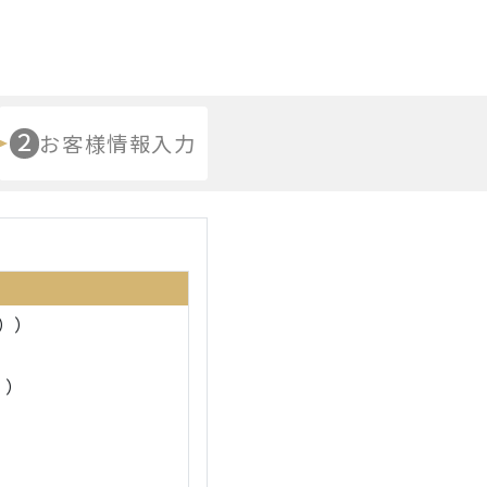
２
お客様情報入力
））
））