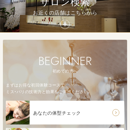
サロン検索
スリム革命ダイエット（足やせ）
お近くの店舗はこちらから
BEGINNER
サーモアタックエナジー（燃焼サポートダイエット）
初めての方へ
まずはお得な初回体験コースで
ミス・パリの技術力と効果をご体感ください。
あなたの体型チェック
フェイススリム