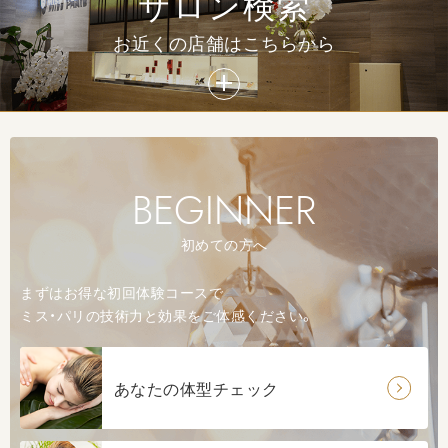
サロン検索
スリム革命ダイエット（足やせ）
お近くの店舗はこちらから
BEGINNER
サーモアタックエナジー（燃焼サポートダイエット）
初めての方へ
まずはお得な初回体験コースで
ミス・パリの技術力と効果をご体感ください。
あなたの体型チェック
フェイススリム